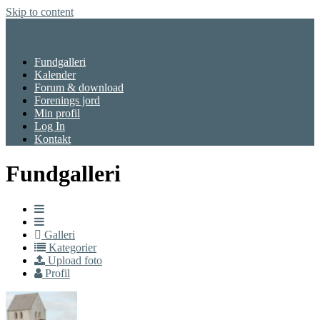
Skip to content
Menu
Fundgalleri
Kalender
Forum & download
Forenings jord
Min profil
Log In
Kontakt
Fundgalleri
Galleri
Kategorier
Upload foto
Profil