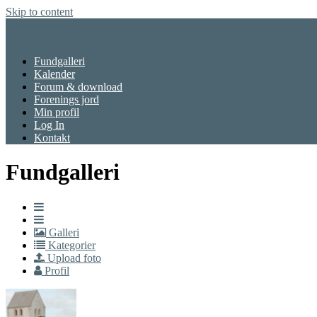
Skip to content
Menu
Fundgalleri
Kalender
Forum & download
Forenings jord
Min profil
Log In
Kontakt
Fundgalleri
Galleri
Kategorier
Upload foto
Profil