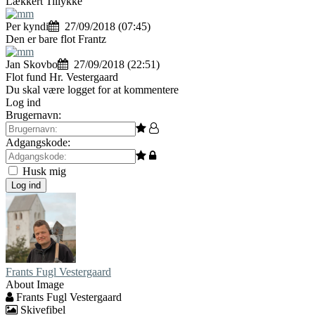
Lækkert Tillykke
Per kyndi
27/09/2018 (07:45)
Den er bare flot Frantz
Jan Skovbo
27/09/2018 (22:51)
Flot fund Hr. Vestergaard
Du skal være logget for at kommentere
Log ind
Brugernavn:
Adgangskode:
Husk mig
Log ind
Frants Fugl Vestergaard
About Image
Frants Fugl Vestergaard
Skivefibel