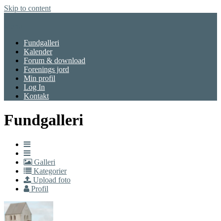
Skip to content
Menu
Fundgalleri
Kalender
Forum & download
Forenings jord
Min profil
Log In
Kontakt
Fundgalleri
Galleri
Kategorier
Upload foto
Profil