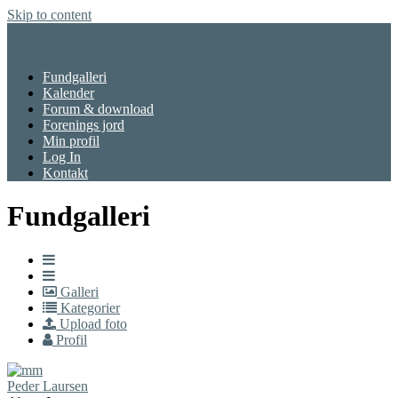
Skip to content
Menu
Fundgalleri
Kalender
Forum & download
Forenings jord
Min profil
Log In
Kontakt
Fundgalleri
Galleri
Kategorier
Upload foto
Profil
Peder Laursen