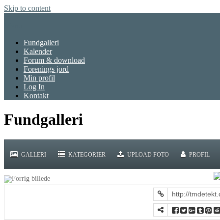
Skip to content
Menu
Fundgalleri
Kalender
Forum & download
Forenings jord
Min profil
Log In
Kontakt
Fundgalleri
GALLERI
KATEGORIER
UPLOAD FOTO
PROFIL