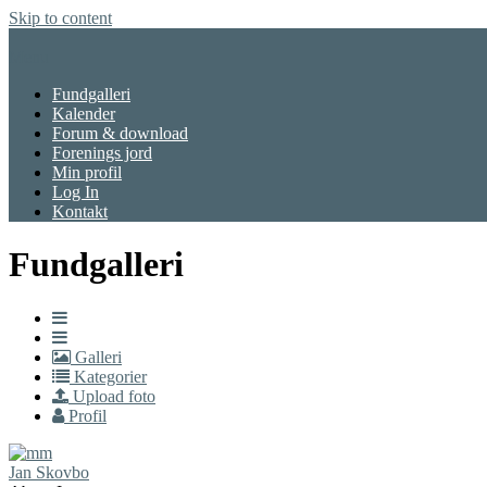
Skip to content
Menu
Fundgalleri
Kalender
Forum & download
Forenings jord
Min profil
Log In
Kontakt
Fundgalleri
Galleri
Kategorier
Upload foto
Profil
Jan Skovbo