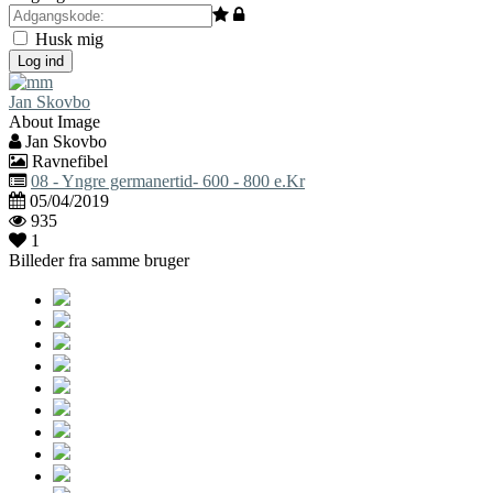
Husk mig
Log ind
Jan Skovbo
About Image
Jan Skovbo
Ravnefibel
08 - Yngre germanertid- 600 - 800 e.Kr
05/04/2019
935
1
Billeder fra samme bruger