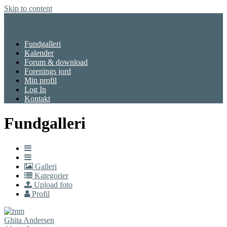
Skip to content
Menu
Fundgalleri
Kalender
Forum & download
Forenings jord
Min profil
Log In
Kontakt
Fundgalleri
Galleri
Kategorier
Upload foto
Profil
Ghita Andersen