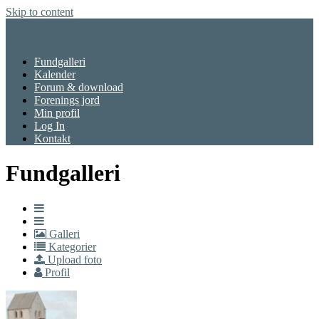
Skip to content
Menu
Fundgalleri
Kalender
Forum & download
Forenings jord
Min profil
Log In
Kontakt
Fundgalleri
Galleri
Kategorier
Upload foto
Profil