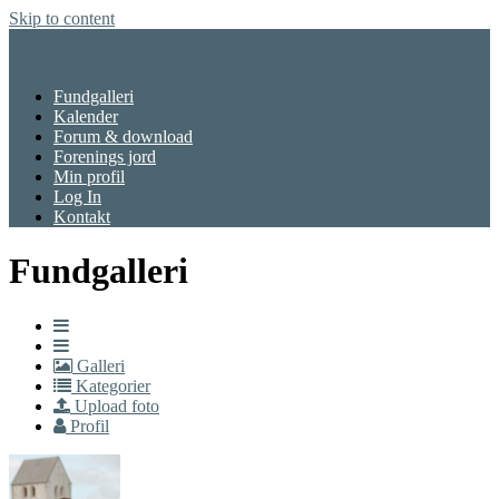
Skip to content
Menu
Fundgalleri
Kalender
Forum & download
Forenings jord
Min profil
Log In
Kontakt
Fundgalleri
Galleri
Kategorier
Upload foto
Profil