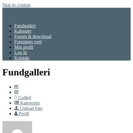
Skip to content
Menu
Fundgalleri
Kalender
Forum & download
Forenings jord
Min profil
Log In
Kontakt
Fundgalleri
Galleri
Kategorier
Upload foto
Profil