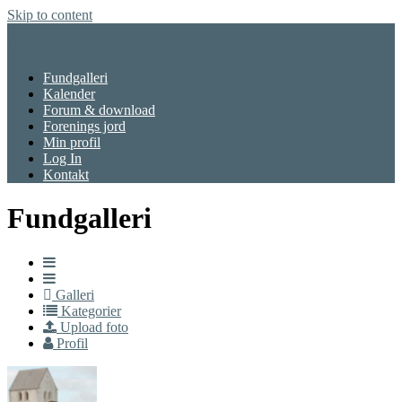
Skip to content
Menu
Fundgalleri
Kalender
Forum & download
Forenings jord
Min profil
Log In
Kontakt
Fundgalleri
Galleri
Kategorier
Upload foto
Profil