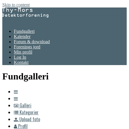
Skip to content
Menu
Fundgalleri
Kalender
Forum & download
Forenings jord
Min profil
Log In
Kontakt
Fundgalleri
Galleri
Kategorier
Upload foto
Profil