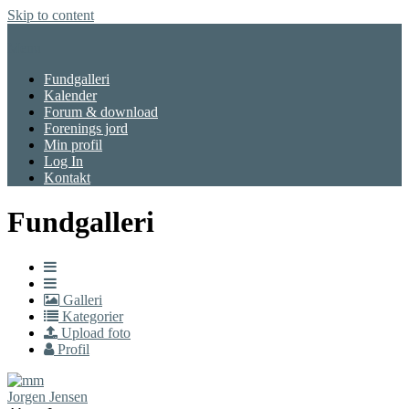
Skip to content
Menu
Fundgalleri
Kalender
Forum & download
Forenings jord
Min profil
Log In
Kontakt
Fundgalleri
Galleri
Kategorier
Upload foto
Profil
Jorgen Jensen