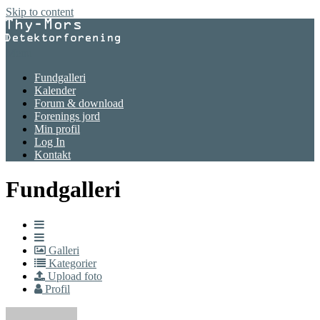
Skip to content
Menu
Fundgalleri
Kalender
Forum & download
Forenings jord
Min profil
Log In
Kontakt
Fundgalleri
Galleri
Kategorier
Upload foto
Profil