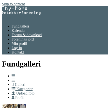
Skip to content
Menu
Fundgalleri
Kalender
Forum & download
Forenings jord
Min profil
Log In
Kontakt
Fundgalleri
Galleri
Kategorier
Upload foto
Profil