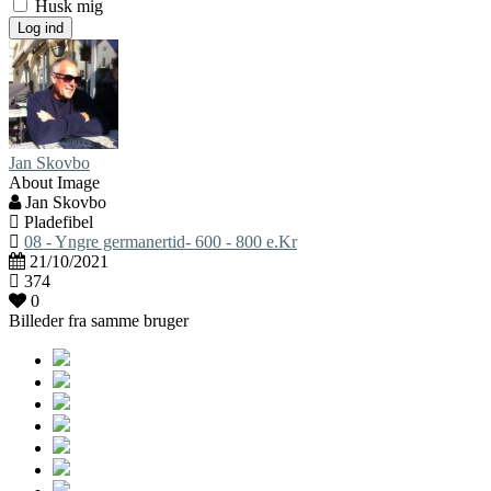
Husk mig
Log ind
Jan Skovbo
About Image
Jan Skovbo
Pladefibel
08 - Yngre germanertid- 600 - 800 e.Kr
21/10/2021
374
0
Billeder fra samme bruger