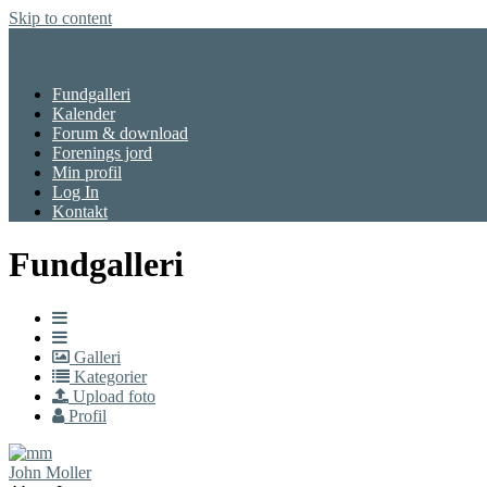
Skip to content
Menu
Fundgalleri
Kalender
Forum & download
Forenings jord
Min profil
Log In
Kontakt
Fundgalleri
Galleri
Kategorier
Upload foto
Profil
John Moller