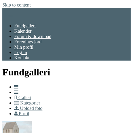
Skip to content
Menu
Fundgalleri
Kalender
Forum & download
Forenings jord
Min profil
Log In
Kontakt
Fundgalleri
Galleri
Kategorier
Upload foto
Profil