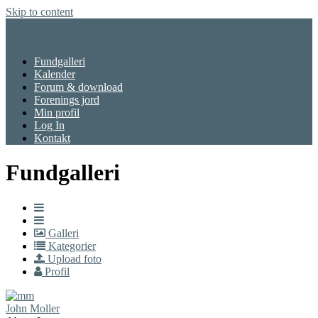
Skip to content
Menu
Fundgalleri
Kalender
Forum & download
Forenings jord
Min profil
Log In
Kontakt
Fundgalleri
Galleri
Kategorier
Upload foto
Profil
John Moller