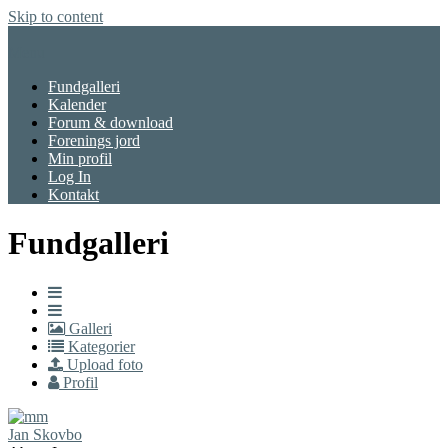
Skip to content
Menu
Fundgalleri
Kalender
Forum & download
Forenings jord
Min profil
Log In
Kontakt
Fundgalleri
Galleri
Kategorier
Upload foto
Profil
Jan Skovbo