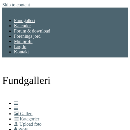
Skip to content
Menu
Fundgalleri
Kalender
Forum & download
Forenings jord
Min profil
Log In
Kontakt
Fundgalleri
Galleri
Kategorier
Upload foto
Profil