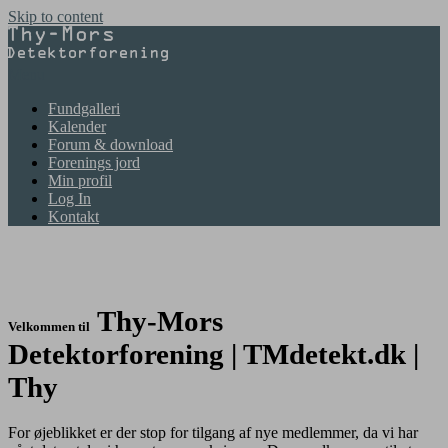
Skip to content
Menu
Fundgalleri
Kalender
Forum & download
Forenings jord
Min profil
Log In
Kontakt
Thy-Mors
Velkommen til
Detektorforening
| TMdetekt.dk |
Thy
For øjeblikket er der stop for tilgang af nye medlemmer, da vi har