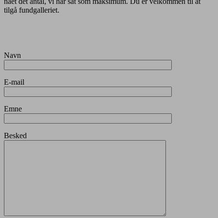
nået det antal, vi har sat som maksimum. Du er velkommen til at
tilgå fundgalleriet.
Navn
E-mail
Emne
Besked