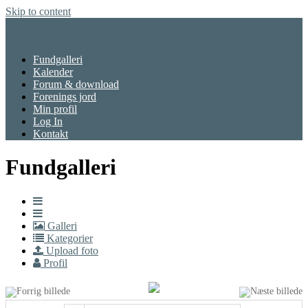
Skip to content
Menu
Fundgalleri
Kalender
Forum & download
Forenings jord
Min profil
Log In
Kontakt
Fundgalleri
Galleri
Kategorier
Upload foto
Profil